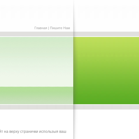
Главная
|
Пишите Нам
йт на верху странички использыя ваш