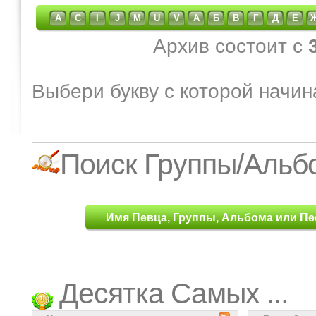
A
C
I
J
M
U
V
А
Б
В
Г
Д
Е
Архив состоит с
Выбери букву с которой начин
Поиск Группы/Альб
Имя Певца, Группы, Альбома или Пе
Десятка Самых ...