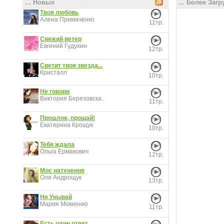
... Новых
... Более Заг
Твоя любовь
Алена Примаченко
11тр.
Свежий ветер
Евгений Гудухин
12тр.
Светит твоя звезда...
Кристалл
10тр.
Не говори
Виктория Березовска..
11тр.
Прошлое, прощай!
Екатерина Крощук
10тр.
Тебя ждала
Ольга Ермакович
12тр.
Моє натхнення
Оля Андрощук
13тр.
Не Унывай
Мария Мокиенко
11тр.
Есть один ответ...