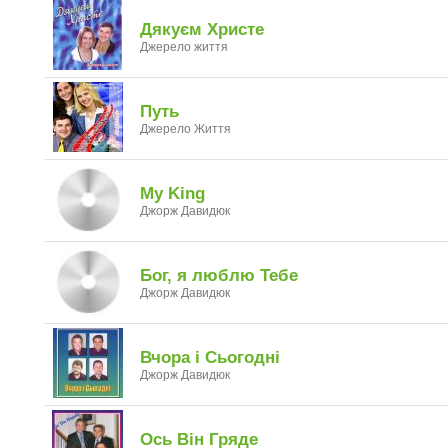
Дякуєм Христе
Джерело життя
Путь
Джерело Життя
My King
Джорж Давидюк
Бог, я люблю Тебе
Джорж Давидюк
Вчора і Сьогодні
Джорж Давидюк
Ось Він Гряде