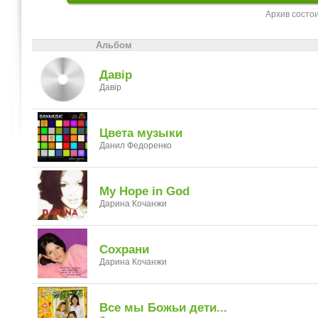
Архив состо
Альбом
Давір
Давір
Цвета музыки
Данил Федоренко
My Hope in God
Дарина Кочанжи
Сохрани
Дарина Кочанжи
Все мы Божьи дети...