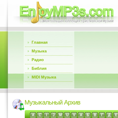
Главная
Музыка
Радио
Библия
MIDI Музыка
Музыкальный Архив
A
C
I
J
M
U
V
А
Б
В
Г
Д
Е