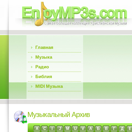
Главная
Музыка
Радио
Библия
MIDI Музыка
Музыкальный Архив
A
C
I
J
M
U
V
А
Б
В
Г
Д
Е