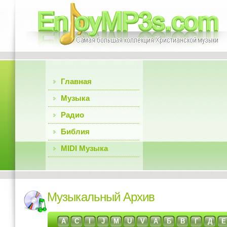
Главная
Музыка
Радио
Библия
MIDI Музыка
Музыкальный Архив
A
C
I
J
M
U
V
А
Б
В
Г
Д
Е