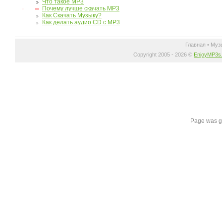
Что такое MP3
Почему лучше скачать MP3
Как Скачать Музыку?
Как делать аудио CD с MP3
Главная
•
Муз
Copyright 2005 - 2026 ©
EnjoyMP3s
Page was g