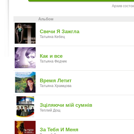
Архив состо
Альбом
Свечи Я Зажгла
Татьяна Кебец
Как и все
Татьяна Федчик
Время Летит
Татьяна Храмцова
Зціляючи мій сумнів
Теплий Дощ
За Тебя И Меня