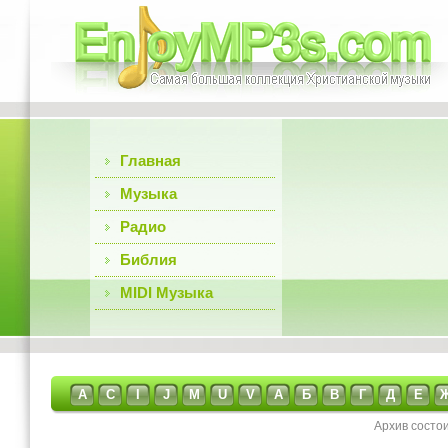
Главная
Музыка
Радио
Библия
MIDI Музыка
A
C
I
J
M
U
V
А
Б
В
Г
Д
Е
Архив состо