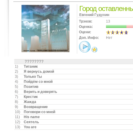
Город оставленн
Евгений Гудухин
Трэков:
13
Оценка:
Оцени:
Доп. Инфо:
Нет
????????
1)
Титаник
2)
Я вернусь домой
3)
Только Ты
4)
Пойдём со мной
5)
Позитив
6)
Верить и доверять
7)
Крестик
8)
Жажда
9)
Возвращение
10)
Поговори со мной
11)
His name
12)
Сеятель
13)
You are