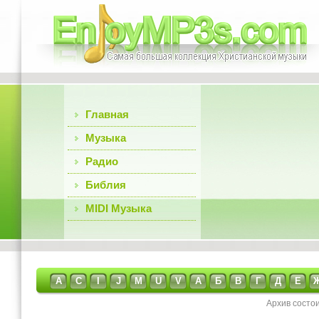
Главная
Музыка
Радио
Библия
MIDI Музыка
A
C
I
J
M
U
V
А
Б
В
Г
Д
Е
Архив состо