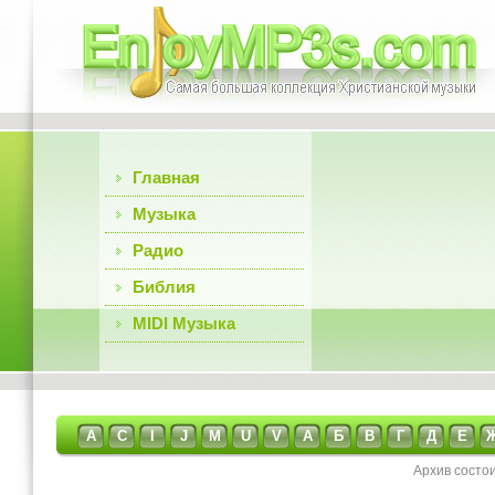
Главная
Музыка
Радио
Библия
MIDI Музыка
A
C
I
J
M
U
V
А
Б
В
Г
Д
Е
Архив состо