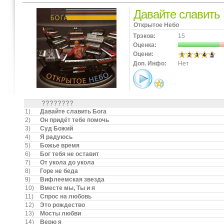
Давайте славить 
Открытое Небо
Трэков:
15
Оценка:
Оцени:
Доп. Инфо:
Нет
????????
1)
Давайте славить Бога
2)
Он придёт тебе помочь
3)
Суд Божий
4)
Я радуюсь
5)
Божье время
6)
Бог тебя не оставит
7)
От укола до укола
8)
Горе не беда
9)
Вифлеемская звезда
10)
Вместе мы, Ты и я
11)
Спрос на любовь
12)
Это рождество
13)
Мосты любви
14)
Верю я