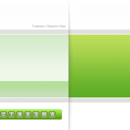
Главная
|
Пишите Нам
С
Т
Ф
Х
Э
Ю
Я