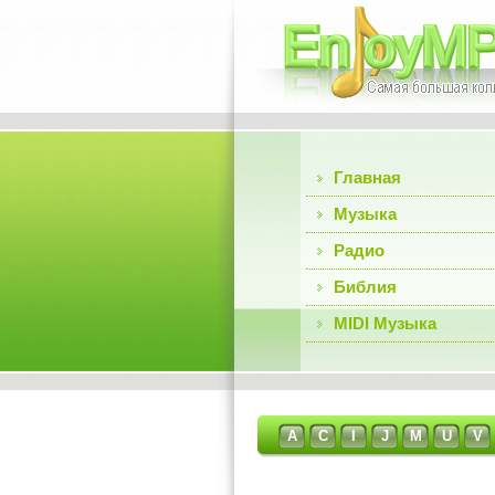
Главная
Музыка
Радио
Библия
MIDI Музыка
A
C
I
J
M
U
V