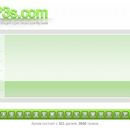
А
Б
В
Г
Д
Е
Ж
З
И
К
Л
М
Н
О
П
Р
Архив состоит с
321
дисков,
3840
трэков.