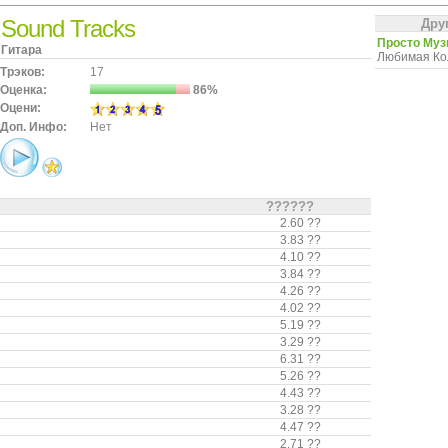
Sound Tracks
Дру
Просто Муз
Гитара
Любимая Ко
Трэков:
17
Оценка:
86%
Оцени:
Доп. Инфо:
Нет
??????
2.60 ??
3.83 ??
4.10 ??
3.84 ??
4.26 ??
4.02 ??
5.19 ??
3.29 ??
6.31 ??
5.26 ??
4.43 ??
3.28 ??
4.47 ??
2.71 ??