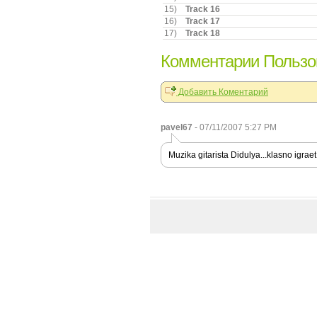
15)
Track 16
16)
Track 17
17)
Track 18
Комментарии Пользов
Добавить Коментарий
pavel67
- 07/11/2007 5:27 PM
Muzika gitarista Didulya...klasno igraet