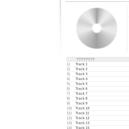
????????
1)
Track 1
2)
Track 2
3)
Track 3
4)
Track 4
5)
Track 5
6)
Track 6
7)
Track 7
8)
Track 8
9)
Track 9
10)
Track 10
11)
Track 11
12)
Track 12
13)
Track 13
14)
Track 15