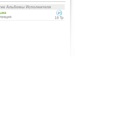
гие Альбомы Исполнителя
ыка
лекция
18 Тр