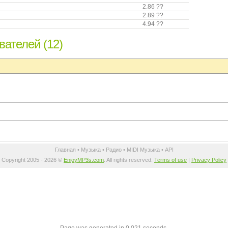
2.86 ??
2.89 ??
4.94 ??
ателей (12)
Главная
•
Музыка
•
Радио
•
MIDI Музыка
•
API
Copyright 2005 - 2026 ©
EnjoyMP3s.com
. All rights reserved.
Terms of use
|
Privacy Policy