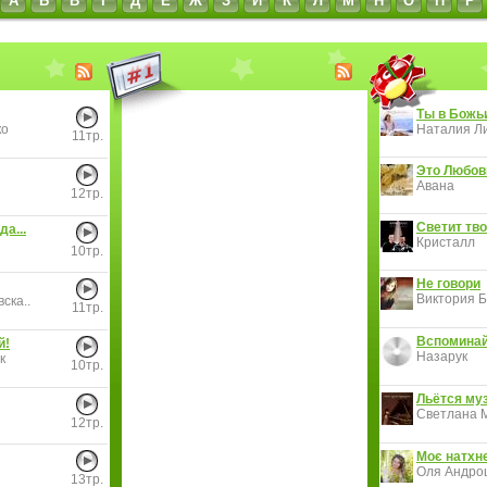
А
Б
В
Г
Д
Е
Ж
З
И
К
Л
М
Н
О
П
Р
Ты в Божь
ко
Наталия Ли
11тр.
Это Любов
Авана
12тр.
Светит тво
да...
Кристалл
10тр.
Не говори
Виктория Б
ска..
11тр.
Вспоминай
й!
Назарук
к
10тр.
Льётся муз
Светлана 
12тр.
Моє натхн
Оля Андро
13тр.