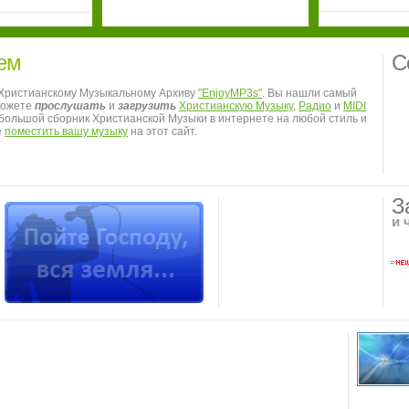
ем
С
 Христианскому Музыкальному Архиву
"EnjoyMP3s"
. Вы нашли самый
можете
прослушать
и
загрузить
Христианскую Музыку
,
Радио
и
MIDI
я большой сборник Христианской Музыки в интернете на любой стиль и
е
поместить вашу музыку
на этот сайт.
З
и 