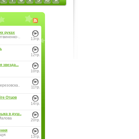
С
Т
Ф
Х
Э
Ю
Я
их руках
твиненко-..
13тр.
ь
12тр.
я звезда...
10тр.
ерезовска..
11тр.
те Отцов
14тр.
ыка в душ..
Малова
20тр.
ення
щук
13тр.