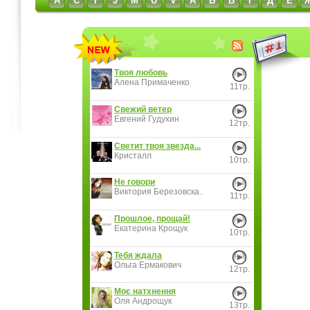
A
C
I
J
M
U
V
А
Б
В
Г
Д
Е
Твоя любовь
Алена Примаченко
11тр.
Свежий ветер
Евгений Гудухин
12тр.
Светит твоя звезда...
Кристалл
10тр.
Не говори
Виктория Березовска..
11тр.
Прошлое, прощай!
Екатерина Крощук
10тр.
Тебя ждала
Ольга Ермакович
12тр.
Моє натхнення
Оля Андрощук
13тр.