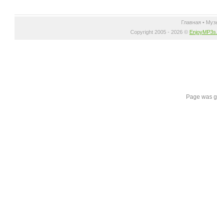
Главная
•
Муз
Copyright 2005 - 2026 ©
EnjoyMP3s
Page was g