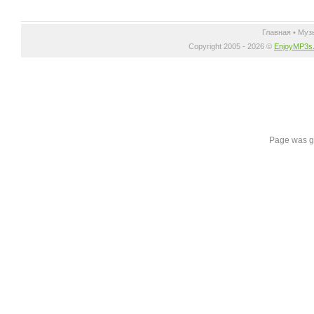
Главная
•
Муз
Copyright 2005 - 2026 ©
EnjoyMP3s
Page was g