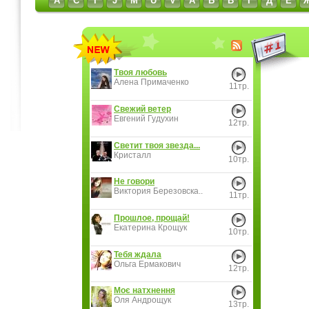
A
C
I
J
M
U
V
А
Б
В
Г
Д
Е
Твоя любовь
Алена Примаченко
11тр.
Свежий ветер
Евгений Гудухин
12тр.
Светит твоя звезда...
Кристалл
10тр.
Не говори
Виктория Березовска..
11тр.
Прошлое, прощай!
Екатерина Крощук
10тр.
Тебя ждала
Ольга Ермакович
12тр.
Моє натхнення
Оля Андрощук
13тр.