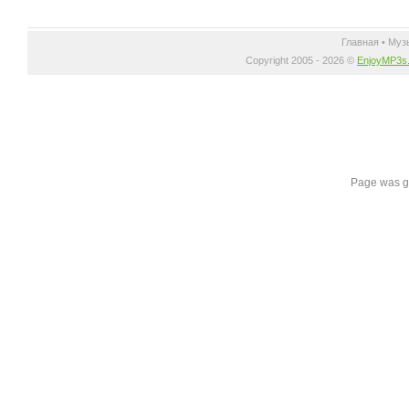
Главная
•
Муз
Copyright 2005 - 2026 ©
EnjoyMP3s
Page was g