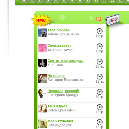
A
C
I
J
M
U
V
А
Б
В
Г
Д
Е
Твоя любовь
Алена Примаченко
11тр.
Свежий ветер
Евгений Гудухин
12тр.
Светит твоя звезда...
Кристалл
10тр.
Не говори
Виктория Березовска..
11тр.
Прошлое, прощай!
Екатерина Крощук
10тр.
Тебя ждала
Ольга Ермакович
12тр.
Моє натхнення
Оля Андрощук
13тр.