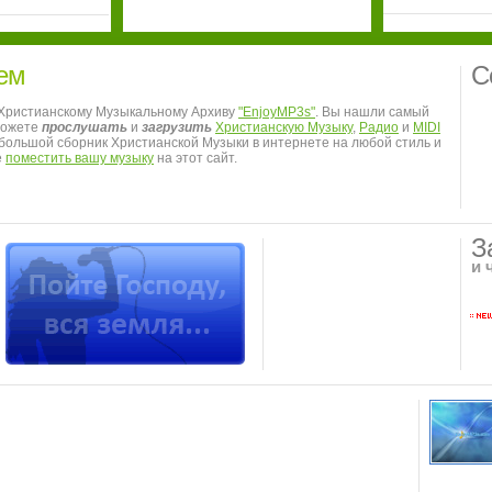
ем
С
 Христианскому Музыкальному Архиву
"EnjoyMP3s"
. Вы нашли самый
можете
прослушать
и
загрузить
Христианскую Музыку
,
Радио
и
MIDI
я большой сборник Христианской Музыки в интернете на любой стиль и
е
поместить вашу музыку
на этот сайт.
З
и 