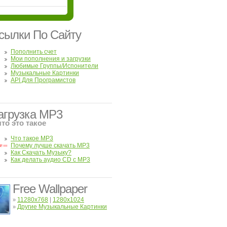
сылки По Сайту
Пополнить счет
Мои пополнения и загрузки
Любимые Группы/Испонители
Музыкальные Картинки
API Для Програмистов
агрузка MP3
что это такое
Что такое MP3
Почему лучше скачать MP3
Как Скачать Музыку?
Как делать аудио CD с MP3
Free Wallpaper
11280x768
|
1280x1024
»
Другие Музыкальные Картинки
»