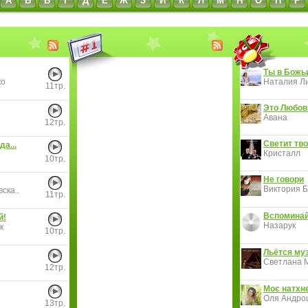
А
Б
В
Г
Д
Е
Ж
З
И
К
Л
М
Н
О
П
Р
Ты в Божь
ко
Наталия Ли
11тр.
Это Любов
Авана
12тр.
Светит тво
да...
Кристалл
10тр.
Не говори
Виктория Б
ска..
11тр.
Вспоминай
й!
Назарук
к
10тр.
Льётся муз
Светлана 
12тр.
Моє натхн
Оля Андро
13тр.