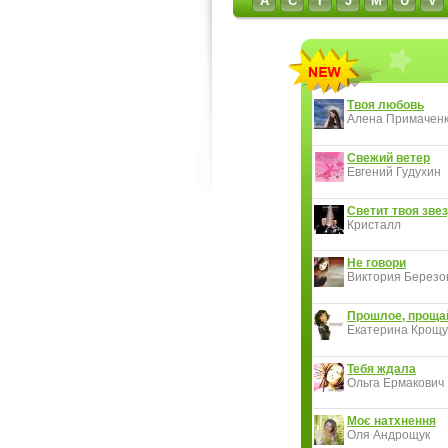
A
C
I
J
M
U
V
Твоя любовь
Алена Примачен
Свежий ветер
Евгений Гудухин
Светит твоя звез
Кристалл
Не говори
Виктория Березов
Прошлое, проща
Екатерина Крощу
Тебя ждала
Ольга Ермакович
Моє натхнення
Оля Андрощук