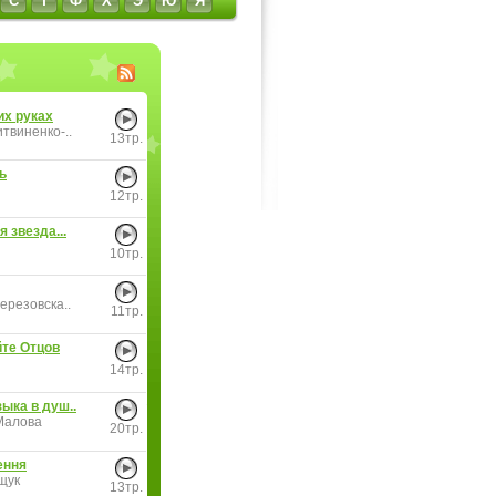
С
Т
Ф
Х
Э
Ю
Я
их руках
твиненко-..
13тр.
ь
12тр.
я звезда...
10тр.
ерезовска..
11тр.
те Отцов
14тр.
ыка в душ..
Малова
20тр.
ення
щук
13тр.